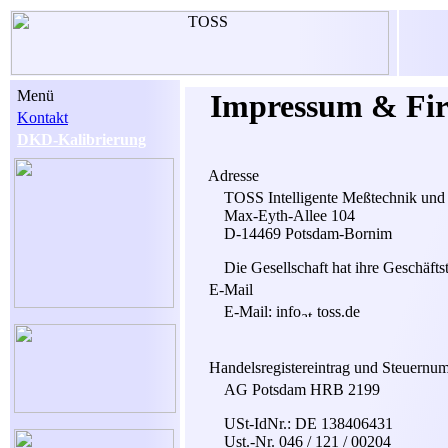
Menü
Impressum & Fir
Kontakt
DKD-Kalibrierung
Adresse
TOSS Intelligente Meßtechnik und
Max-Eyth-Allee 104
D-14469 Potsdam-Bornim
Die Gesellschaft hat ihre Geschäfts
E-Mail
E-Mail: info
toss.de
Handelsregistereintrag und Steuernu
AG Potsdam HRB 2199
USt-IdNr.: DE 138406431
Ust.-Nr. 046 / 121 / 00204